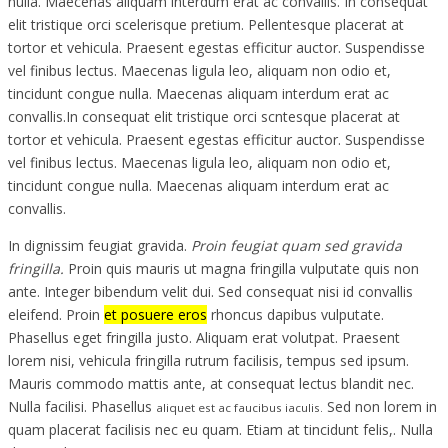
nulla. Maecenas aliquam interdum erat ac convallis. In consequat
elit tristique orci scelerisque pretium. Pellentesque placerat at
tortor et vehicula. Praesent egestas efficitur auctor. Suspendisse
vel finibus lectus. Maecenas ligula leo, aliquam non odio et,
tincidunt congue nulla. Maecenas aliquam interdum erat ac
convallis.In consequat elit tristique orci scntesque placerat at
tortor et vehicula. Praesent egestas efficitur auctor. Suspendisse
vel finibus lectus. Maecenas ligula leo, aliquam non odio et,
tincidunt congue nulla. Maecenas aliquam interdum erat ac
convallis.
In dignissim feugiat gravida.
Proin feugiat quam sed gravida
fringilla.
Proin quis mauris ut magna fringilla vulputate quis non
ante. Integer bibendum velit dui. Sed consequat nisi id convallis
eleifend. Proin
et posuere eros
rhoncus dapibus vulputate.
Phasellus eget fringilla justo. Aliquam erat volutpat. Praesent
lorem nisi, vehicula fringilla rutrum facilisis, tempus sed ipsum.
Mauris commodo mattis ante, at consequat lectus blandit nec.
Nulla facilisi. Phasellus
Sed non lorem in
aliquet est ac faucibus iaculis.
quam placerat facilisis nec eu quam. Etiam at tincidunt felis,. Nulla