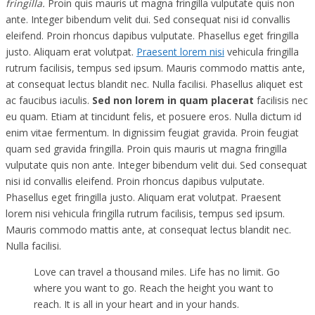
fringilla.
Proin quis mauris ut magna fringilla vulputate quis non
ante. Integer bibendum velit dui. Sed consequat nisi id convallis
eleifend. Proin rhoncus dapibus vulputate. Phasellus eget fringilla
justo. Aliquam erat volutpat.
Praesent lorem nisi
vehicula fringilla
rutrum facilisis, tempus sed ipsum. Mauris commodo mattis ante,
at consequat lectus blandit nec. Nulla facilisi. Phasellus aliquet est
ac faucibus iaculis.
Sed non lorem in quam placerat
facilisis nec
eu quam. Etiam at tincidunt felis, et posuere eros. Nulla dictum id
enim vitae fermentum. In dignissim feugiat gravida. Proin feugiat
quam sed gravida fringilla. Proin quis mauris ut magna fringilla
vulputate quis non ante. Integer bibendum velit dui. Sed consequat
nisi id convallis eleifend. Proin rhoncus dapibus vulputate.
Phasellus eget fringilla justo. Aliquam erat volutpat. Praesent
lorem nisi vehicula fringilla rutrum facilisis, tempus sed ipsum.
Mauris commodo mattis ante, at consequat lectus blandit nec.
Nulla facilisi.
Love can travel a thousand miles. Life has no limit. Go
where you want to go. Reach the height you want to
reach. It is all in your heart and in your hands.